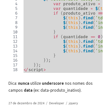
var
 produto_ativo 
=
$
(
t
var
 quantidade 
=
$
(
this
if
(
produto_ativo 
===
'
$
(
this
)
.
find
(
'td'
)
.
$
(
this
)
.
find
(
'input
$
(
this
)
.
find
(
'input
}
if
(
quantidade 
==
0
)
{
$
(
this
)
.
find
(
'td'
)
.
$
(
this
)
.
find
(
'input
$
(
this
)
.
find
(
'input
}
}
)
;
}
)
;
<
/
script
>
Dica:
nunca
utilize
underscore
nos nomes dos
campos
data
(ex: data-produto_inativo).
Publicado
Categorias
Tags
27 de dezembro de 2024
Developer
jquery
em