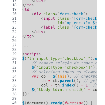
</
div
>
</
td
>
<
td
>
<
div
class
=
"
form-check
"
>
<
input
class
=
"
form-check-in
id
=
"
op_enc.<?= $row-
<
label
class
=
"
form-check-la
</
div
>
</
td
>
...

<
script
>
$
(
"th input[type='checkbox']"
)
.
on
(
"
// remove seleção de todos chec
$
(
'input[type="checkbox"]'
)
.
not
// seleciona todos os elemento 
var
 cb 
=
$
(
this
)
,
// checkbox t
        th 
=
 cb
.
parent
(
)
,
// get pa
        col 
=
 th
.
index
(
)
+
1
;
// ge
$
(
"tbody td:nth-child("
+
 col 
+
}
)
;
$
(
document
)
.
ready
(
function
(
)
{