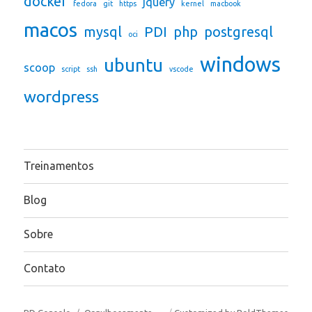
docker
jquery
fedora
git
https
kernel
macbook
macos
mysql
PDI
php
postgresql
oci
windows
ubuntu
scoop
script
ssh
vscode
wordpress
Treinamentos
Blog
Sobre
Contato