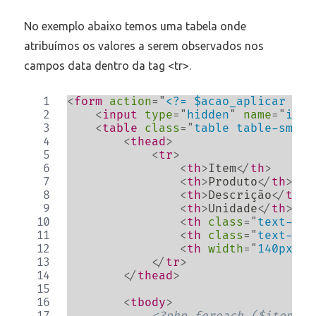
No exemplo abaixo temos uma tabela onde
atribuímos os valores a serem observados nos
campos data dentro da tag <tr>.
<
form
action
=
"
<?= $acao_aplicar ?>
"
<
input
type
=
"
hidden
"
name
=
"
id_r
<
table
class
=
"
table table-sm sm
<
thead
>
<
tr
>
<
th
>
Item
</
th
>
<
th
>
Produto
</
th
>
<
th
>
Descrição
</
th
>
<
th
>
Unidade
</
th
>
<
th
class
=
"
text-end
<
th
class
=
"
text-end
<
th
width
=
"
140px
"
c
</
tr
>
</
thead
>
<
tbody
>
<?php foreach ($itens a