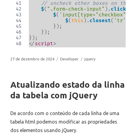
// uncheck other boxes on the s
$
(
".form-check-input"
)
.
click
(
fu
$
(
'input[type="checkbox"]'
)
$
(
this
)
.
closest
(
'tr'
)
.
f
}
)
;
}
)
;
}
)
;
</
script
>
Publicado
Categorias
Tags
27 de dezembro de 2024
Developer
jquery
em
Atualizando estado da linha
da tabela com jQuery
De acordo com o conteúdo de cada linha de uma
tabela html podemos modificar as propriedades
dos elementos usando jQuery.