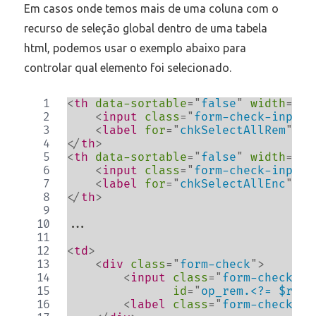
Em casos onde temos mais de uma coluna com o
recurso de seleção global dentro de uma tabela
html, podemos usar o exemplo abaixo para
controlar qual elemento foi selecionado.
<
th
data-sortable
=
"
false
"
width
=
"
15
<
input
class
=
"
form-check-input
"
<
label
for
=
"
chkSelectAllRem
"
>
To
</
th
>
<
th
data-sortable
=
"
false
"
width
=
"
15
<
input
class
=
"
form-check-input
"
<
label
for
=
"
chkSelectAllEnc
"
>
To
</
th
>
...

<
td
>
<
div
class
=
"
form-check
"
>
<
input
class
=
"
form-check-in
id
=
"
op_rem.<?= $row-
<
label
class
=
"
form-check-la