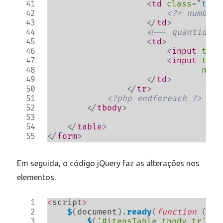
<
td
class
=
"
text
<?= number_
</
td
>
<!-- quantidade
<
td
>
<
input
type
<
input
type
name
</
td
>
</
tr
>
<?php endforeach ?>
</
tbody
>
</
table
>
</
form
>
Em seguida, o código jQuery faz as alterações nos
elementos.
<
script
>
$
(
document
)
.
ready
(
function
(
)
{
$
(
'#itensTable tbody tr'
)
.
e